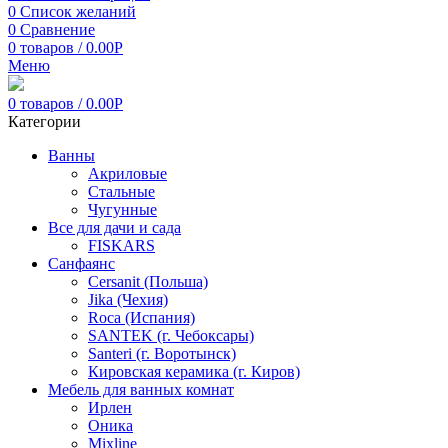
0
Список желаний
0
Сравнение
0
товаров
/
0.00
Р
Меню
0
товаров
/
0.00
Р
Категории
Ванны
Акриловые
Стальные
Чугунные
Все для дачи и сада
FISKARS
Санфаянс
Cersanit (Польша)
Jika (Чехия)
Roca (Испания)
SANTEK (г. Чебоксары)
Santeri (г. Воротынск)
Кировская керамика (г. Киров)
Мебель для ванных комнат
Ирлен
Оника
Mixline