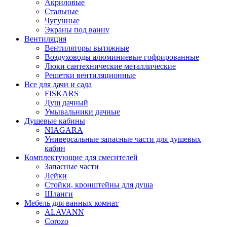
Акриловые
Стальные
Чугунные
Экраны под ванну
Вентиляция
Вентиляторы вытяжные
Воздуховоды алюминиевые гофрированные
Люки сантехнические металлические
Решетки вентиляционные
Все для дачи и сада
FISKARS
Душ дачный
Умывальники дачные
Душевые кабины
NIAGARA
Универсальные запасные части для душевых
кабин
Комплектующие для смесителей
Запасные части
Лейки
Стойки, кронштейны для душа
Шланги
Мебель для ванных комнат
ALAVANN
Corozo