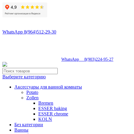
8(496)547-55-56
8(964)512-29-30
WhatsApp 8(964)512-29-30
tdsaturnsp@yandex.ru
Московская область, г.Сергиев Посад, Скобяное ш., д. 5А
пн-пт 9:00-19:00 | суб 9:00-18:00 | вос 9:00-17:00
8(496)547-69-81
|
WhatsApp 8(903)224-95-27
Выберите категорию
Аксессуары для ванной комнаты
Potato
Zollen
Bremen
ESSER baking
ESSER chrome
KOLN
Без категории
Ванны