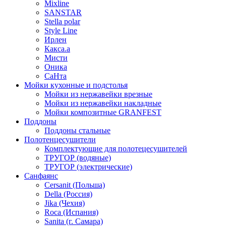
Mixline
SANSTAR
Stella polar
Style Line
Ирлен
Какса.а
Мисти
Оника
СаНта
Мойки кухонные и подстолья
Мойки из нержавейки врезные
Мойки из нержавейки накладные
Мойки композитные GRANFEST
Поддоны
Поддоны стальные
Полотенцесушители
Комплектующие для полотецесушителей
ТРУГОР (водяные)
ТРУГОР (электрические)
Санфаянс
Cersanit (Польша)
Della (Россия)
Jika (Чехия)
Roca (Испания)
Sanita (г. Самара)