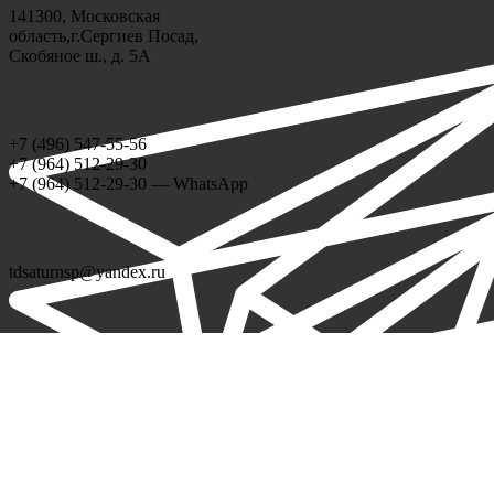
141300, Московская
область,г.Сергиев Посад,
Скобяное ш., д. 5А
+7 (496) 547-55-56
+7 (964) 512-29-30
+7 (964) 512-29-30 — WhatsApp
tdsaturnsp@yandex.ru