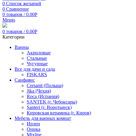
0
Список желаний
0
Сравнение
0
товаров
/
0.00
Р
Меню
0
товаров
/
0.00
Р
Категории
Ванны
Акриловые
Стальные
Чугунные
Все для дачи и сада
FISKARS
Санфаянс
Cersanit (Польша)
Jika (Чехия)
Roca (Испания)
SANTEK (г. Чебоксары)
Santeri (г. Воротынск)
Кировская керамика (г. Киров)
Мебель для ванных комнат
Ирлен
Оника
Mixline