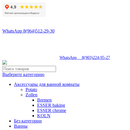
8(496)547-55-56
8(964)512-29-30
WhatsApp 8(964)512-29-30
tdsaturnsp@yandex.ru
Московская область, г.Сергиев Посад, Скобяное ш., д. 5А
пн-пт 9:00-19:00 | суб 9:00-18:00 | вос 9:00-17:00
8(496)547-69-81
|
WhatsApp 8(903)224-95-27
Выберите категорию
Аксессуары для ванной комнаты
Potato
Zollen
Bremen
ESSER baking
ESSER chrome
KOLN
Без категории
Ванны