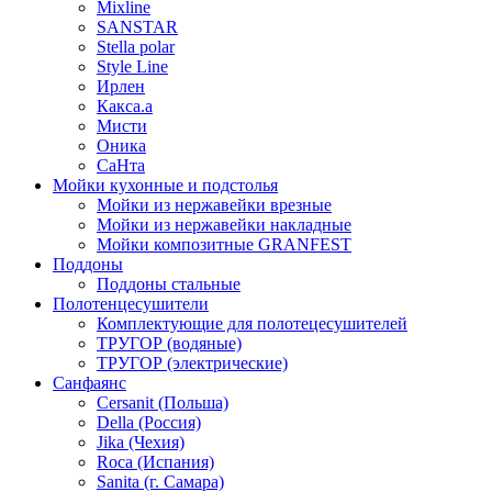
Mixline
SANSTAR
Stella polar
Style Line
Ирлен
Какса.а
Мисти
Оника
СаНта
Мойки кухонные и подстолья
Мойки из нержавейки врезные
Мойки из нержавейки накладные
Мойки композитные GRANFEST
Поддоны
Поддоны стальные
Полотенцесушители
Комплектующие для полотецесушителей
ТРУГОР (водяные)
ТРУГОР (электрические)
Санфаянс
Cersanit (Польша)
Della (Россия)
Jika (Чехия)
Roca (Испания)
Sanita (г. Самара)