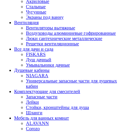
Акриловые
Стальные
Чугунные
Экраны под ванну
Вентиляция
Вентиляторы вытяжные
Воздуховоды алюминиевые гофрированные
Люки сантехнические металлические
Решетки вентиляционные
Все для дачи и сада
FISKARS
Душ дачный
Умывальники дачные
Душевые кабины
NIAGARA
Универсальные запасные части для душевых
кабин
Комплектующие для смесителей
Запасные части
Лейки
Стойки, кронштейны для душа
Шланги
Мебель для ванных комнат
ALAVANN
Corozo