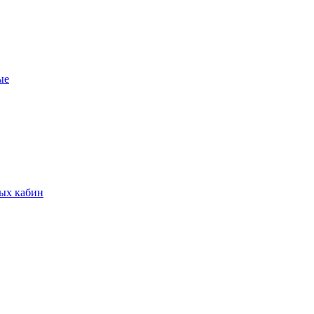
ые
вых кабин