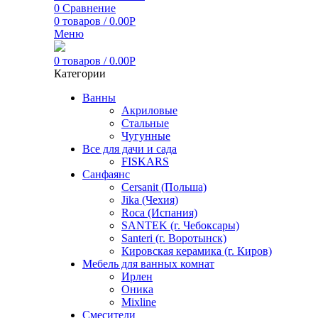
0
Сравнение
0
товаров
/
0.00
Р
Меню
0
товаров
/
0.00
Р
Категории
Ванны
Акриловые
Стальные
Чугунные
Все для дачи и сада
FISKARS
Санфаянс
Cersanit (Польша)
Jika (Чехия)
Roca (Испания)
SANTEK (г. Чебоксары)
Santeri (г. Воротынск)
Кировская керамика (г. Киров)
Мебель для ванных комнат
Ирлен
Оника
Mixline
Смесители