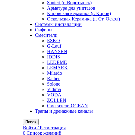
Santeri (г. Воротынск)
Арматура для унитазов
Кировская керамика (г. Киров)
Оскольская Керамика (г. Ст. Оскол)
Системы инсталляции
Сифоны
Смесители
ESKO
G-Lauf
HANSEN
IDDIS
LEDEME
LEMARK
Milardo
Raiber
Solone
Vidima
VODA
ZOLLEN
Смесители OCEAN
Трапы и дренажные каналы
Поиск
Войти / Регистрация
0
Список желаний