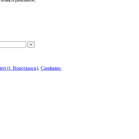
teri (г. Воротынск)
,
Санфаянс