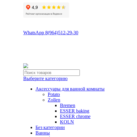
8(496)547-55-56
8(964)512-29-30
WhatsApp 8(964)512-29-30
tdsaturnsp@yandex.ru
Московская область, г.Сергиев Посад, Скобяное ш., д. 5А
пн-пт 9:00-19:00 | суб 9:00-18:00 | вос 9:00-17:00
Выберите категорию
Аксессуары для ванной комнаты
Potato
Zollen
Bremen
ESSER baking
ESSER chrome
KOLN
Без категории
Ванны