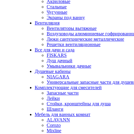
Акриловые
Стальные
Чугунные
Экраны под ванну
Вентиляция
Вентиляторы вытяжные
Воздуховоды алюминиевые гофрированн
Люки сантехнические металлические
Решетки вентиляционные
Все для дачи и сада
FISKARS
Душ дачный
Умывальники дачные
Душевые кабины
NIAGARA
Универсальные запасные части для душе
Комплектующие для смесителей
Запасные части
Лейки
Стойки, кронштейны для душа
Шланги
Мебель для ванных комнат
ALAVANN
Corozo
Mixline