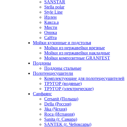
SANSTAR
Stella polar
Style Line
Ирлен
Какса.а
Мисти
Оника
СаНта
Мойки кухонные и подстолья
Мойки из нержавейки врезные
Мойки из нержавейки накладные
Мойки композитные GRANFEST
Поддоны
Поддоны стальные
Полотенцесушители
Комплектующие для полотецесушителей
ТРУГОР (водяные)
ТРУГОР (электрические)
Санфаянс
Cersanit (Польша)
Della (Россия)
Jika (Чехия)
Roca (Испания)
Sanita (г. Самара)
SANTEK (г. Чебоксары)