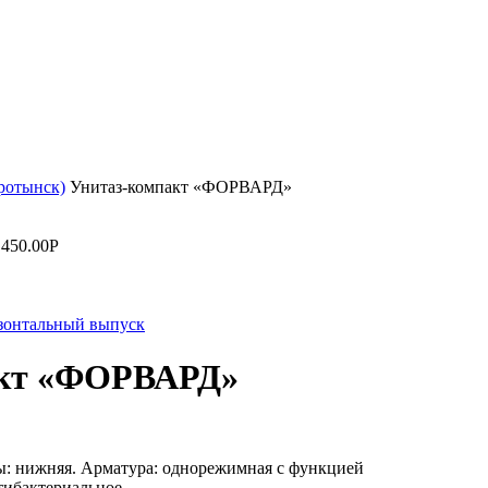
оротынск)
Унитаз-компакт «ФОРВАРД»
,450.00
Р
зонтальный выпуск
акт «ФОРВАРД»
ы: нижняя. Арматура: однорежимная с функцией
тибактериальное.