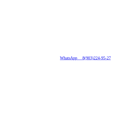
8(496)547-69-81
|
WhatsApp 8(903)224-95-27