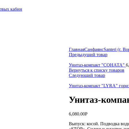
шевых кабин
Главная
Санфаянс
Santeri (г. В
Предыдущий товар
Унитаз-компакт "СОНАТА"
6
Вернуться к списку товаров
Следующий товар
Унитаз-компакт "LYRA" гори
Унитаз-комп
6,080.00
Р
Выпуск: косой. Подводка вод
«STOP». Сиденье: пластик ан