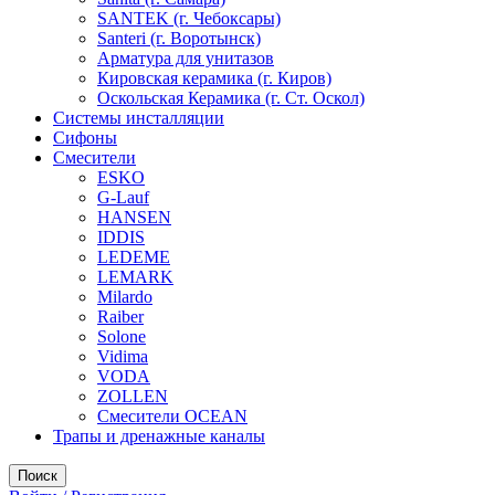
SANTEK (г. Чебоксары)
Santeri (г. Воротынск)
Арматура для унитазов
Кировская керамика (г. Киров)
Оскольская Керамика (г. Ст. Оскол)
Системы инсталляции
Сифоны
Смесители
ESKO
G-Lauf
HANSEN
IDDIS
LEDEME
LEMARK
Milardo
Raiber
Solone
Vidima
VODA
ZOLLEN
Смесители OCEAN
Трапы и дренажные каналы
Поиск