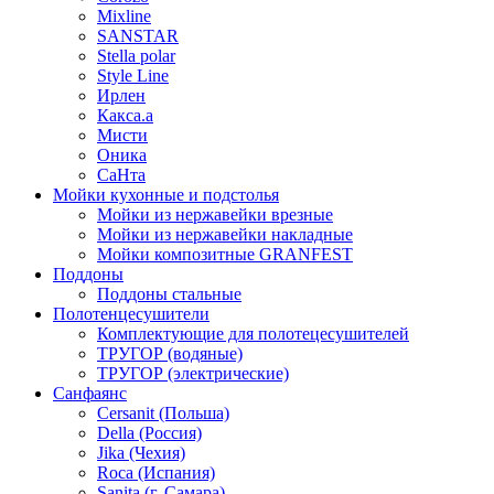
Mixline
SANSTAR
Stella polar
Style Line
Ирлен
Какса.а
Мисти
Оника
СаНта
Мойки кухонные и подстолья
Мойки из нержавейки врезные
Мойки из нержавейки накладные
Мойки композитные GRANFEST
Поддоны
Поддоны стальные
Полотенцесушители
Комплектующие для полотецесушителей
ТРУГОР (водяные)
ТРУГОР (электрические)
Санфаянс
Cersanit (Польша)
Della (Россия)
Jika (Чехия)
Roca (Испания)
Sanita (г. Самара)