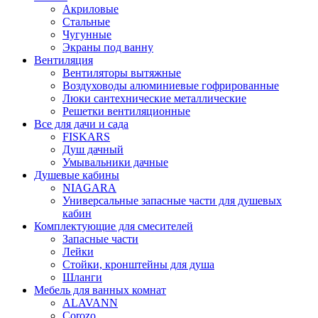
Акриловые
Стальные
Чугунные
Экраны под ванну
Вентиляция
Вентиляторы вытяжные
Воздуховоды алюминиевые гофрированные
Люки сантехнические металлические
Решетки вентиляционные
Все для дачи и сада
FISKARS
Душ дачный
Умывальники дачные
Душевые кабины
NIAGARA
Универсальные запасные части для душевых
кабин
Комплектующие для смесителей
Запасные части
Лейки
Стойки, кронштейны для душа
Шланги
Мебель для ванных комнат
ALAVANN
Corozo