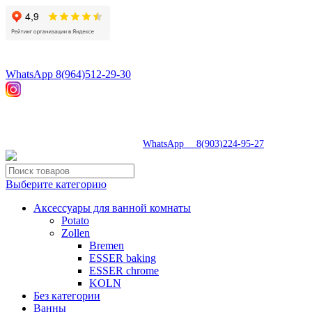
8(496)547-55-56
8(964)512-29-30
WhatsApp 8(964)512-29-30
tdsaturnsp@yandex.ru
Московская область, г.Сергиев Посад, Скобяное ш., д. 5А
пн-пт 9:00-19:00 | суб 9:00-18:00 | вос 9:00-17:00
8(496)547-69-81
|
WhatsApp 8(903)224-95-27
Выберите категорию
Аксессуары для ванной комнаты
Potato
Zollen
Bremen
ESSER baking
ESSER chrome
KOLN
Без категории
Ванны