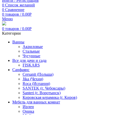
Войти / Регистрация
0
Список желаний
0
Сравнение
0
товаров
/
0.00
Р
Меню
0
товаров
/
0.00
Р
Категории
Ванны
Акриловые
Стальные
Чугунные
Все для дачи и сада
FISKARS
Санфаянс
Cersanit (Польша)
Jika (Чехия)
Roca (Испания)
SANTEK (г. Чебоксары)
Santeri (г. Воротынск)
Кировская керамика (г. Киров)
Мебель для ванных комнат
Ирлен
Оника