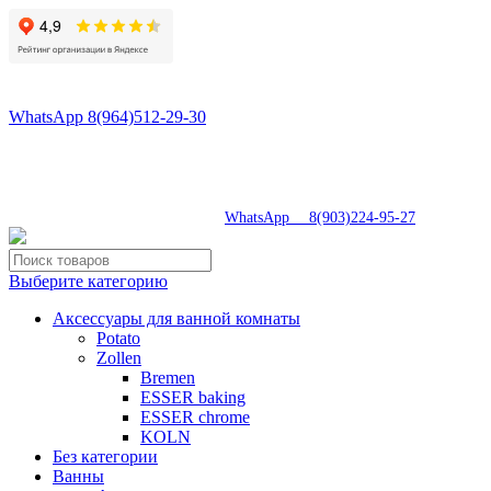
8(496)547-55-56
8(964)512-29-30
WhatsApp 8(964)512-29-30
tdsaturnsp@yandex.ru
Московская область, г.Сергиев Посад, Скобяное ш., д. 5А
пн-пт 9:00-19:00 | суб 9:00-18:00 | вос 9:00-17:00
8(496)547-69-81
|
WhatsApp 8(903)224-95-27
Выберите категорию
Аксессуары для ванной комнаты
Potato
Zollen
Bremen
ESSER baking
ESSER chrome
KOLN
Без категории
Ванны