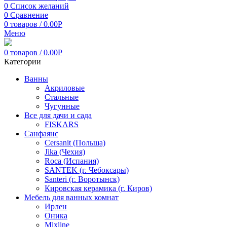
0
Список желаний
0
Сравнение
0
товаров
/
0.00
Р
Меню
0
товаров
/
0.00
Р
Категории
Ванны
Акриловые
Стальные
Чугунные
Все для дачи и сада
FISKARS
Санфаянс
Cersanit (Польша)
Jika (Чехия)
Roca (Испания)
SANTEK (г. Чебоксары)
Santeri (г. Воротынск)
Кировская керамика (г. Киров)
Мебель для ванных комнат
Ирлен
Оника
Mixline