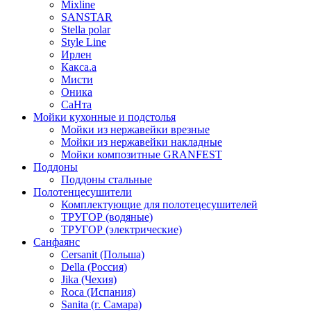
Mixline
SANSTAR
Stella polar
Style Line
Ирлен
Какса.а
Мисти
Оника
СаНта
Мойки кухонные и подстолья
Мойки из нержавейки врезные
Мойки из нержавейки накладные
Мойки композитные GRANFEST
Поддоны
Поддоны стальные
Полотенцесушители
Комплектующие для полотецесушителей
ТРУГОР (водяные)
ТРУГОР (электрические)
Санфаянс
Cersanit (Польша)
Della (Россия)
Jika (Чехия)
Roca (Испания)
Sanita (г. Самара)