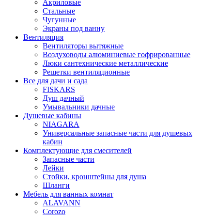
Акриловые
Стальные
Чугунные
Экраны под ванну
Вентиляция
Вентиляторы вытяжные
Воздуховоды алюминиевые гофрированные
Люки сантехнические металлические
Решетки вентиляционные
Все для дачи и сада
FISKARS
Душ дачный
Умывальники дачные
Душевые кабины
NIAGARA
Универсальные запасные части для душевых
кабин
Комплектующие для смесителей
Запасные части
Лейки
Стойки, кронштейны для душа
Шланги
Мебель для ванных комнат
ALAVANN
Corozo